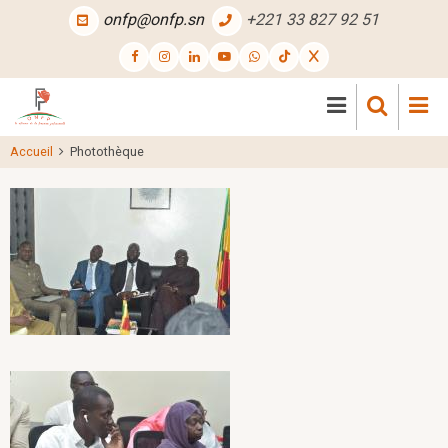
Aller
onfp@onfp.sn
+221 33 827 92 51
au
contenu
principal
Accueil
Photothèque