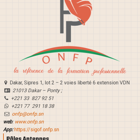
Dakar, Sipres 1, lot 2 – 2 voies liberté 6 extension VDN
21013 Dakar – Ponty ;
+221 33 827 92 51
+221 77 291 18 38
onfp@onfp.sn
web
:
www.onfp.sn
App:
https://sigof.onfp.sn
Pôles Antennes