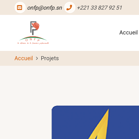
Aller
onfp@onfp.sn
+221 33 827 92 51
au
contenu
Main
principal
Accueil
naviga
Accueil
Projets