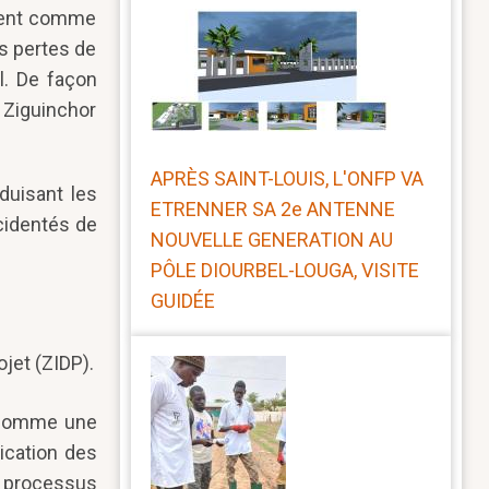
ement comme
es pertes de
l. De façon
 Ziguinchor
APRÈS SAINT-LOUIS, L'ONFP VA
duisant les
ETRENNER SA 2e ANTENNE
ccidentés de
NOUVELLE GENERATION AU
PÔLE DIOURBEL-LOUGA, VISITE
GUIDÉE
ojet (ZIDP).
e comme une
lication des
e processus