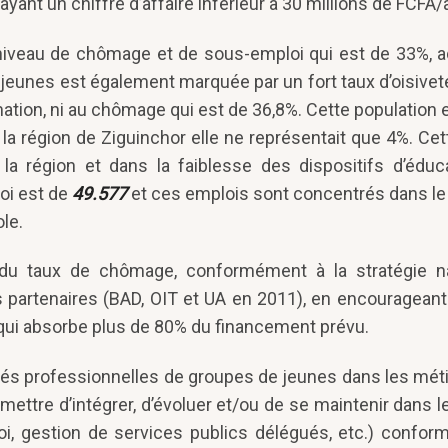
yant un chiffre d’affaire inférieur à 30 millions de FCFA/
 niveau de chômage et de sous-emploi qui est de 33%, 
 jeunes est également marquée par un fort taux d’oisiveté
rmation, ni au chômage qui est de 36,8%. Cette population
 région de Ziguinchor elle ne représentait que 4%. Cett
la région et dans la faiblesse des dispositifs d’éduc
oi est de
49.577
et ces emplois sont concentrés dans le
le.
on du taux de chômage, conformément à la stratégie n
des partenaires (BAD, OIT et UA en 2011), en encouragean
 qui absorbe plus de 80% du financement prévu.
acités professionnelles de groupes de jeunes dans les mét
ermettre d’intégrer, d’évoluer et/ou de se maintenir dans
ploi, gestion de services publics délégués, etc.) confo