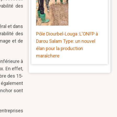
abilité des
éral et dans
rabilité des
Pôle Diourbel-Louga :L'ONFP à
ômage et de
Darou Salam Type: un nouvel
élan pour la production
maraîchere
nférieure à
x. En effet,
bre des 15-
t également
inchor sont
entreprises