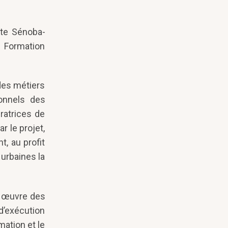
ute Sénoba-
e Formation
des métiers
ionnels des
ératrices de
r le projet,
, au profit
urbaines la
n œuvre des
d’exécution
mation et le