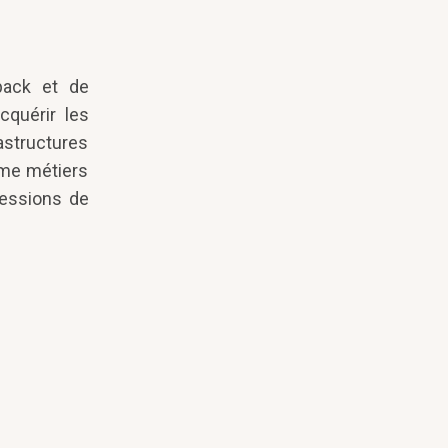
pack et de
cquérir les
astructures
mme métiers
sessions de