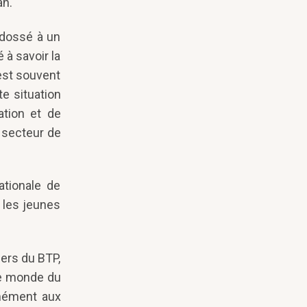
an.
adossé à un
 à savoir la
 est souvent
e situation
ation et de
 secteur de
ationale de
t les jeunes
iers du BTP,
 le monde du
rmément aux