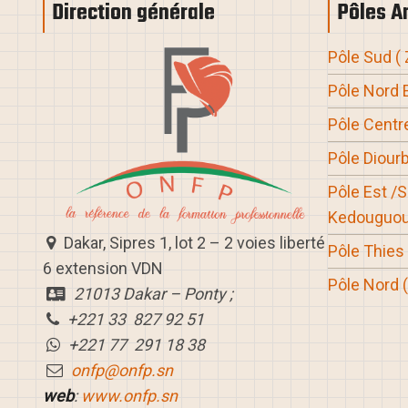
Direction générale
Pôles A
Pôle Sud
(
Pôle Nord 
Pôle Centre
Pôle Diourb
Pôle Est /
Kedouguou
Dakar, Sipres 1, lot 2 – 2 voies liberté
Pôle Thies
6 extension VDN
Pôle Nord
21013 Dakar – Ponty ;
+221 33 827 92 51
+221 77 291 18 38
onfp@onfp.sn
web
:
www.onfp.sn