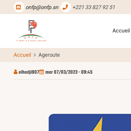
Aller
onfp@onfp.sn
+221 33 827 92 51
au
contenu
Main
principal
Accueil
naviga
Accueil
Ageroute
elhadji907
mar 07/03/2023 - 09:45