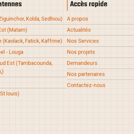
ntennes
Accès rapide
 Ziguinchor, Kolda, Sedhiou
)
A propos
Est (Matam
)
Actualités
 (Kaolack, Fatick, Kaffrine
)
Nos Services
el - Louga
Nos projets
Sud Est
(Tambacounda,
Demandeurs
,
)
Nos partenaires
Contactez-nous
(St louis
)