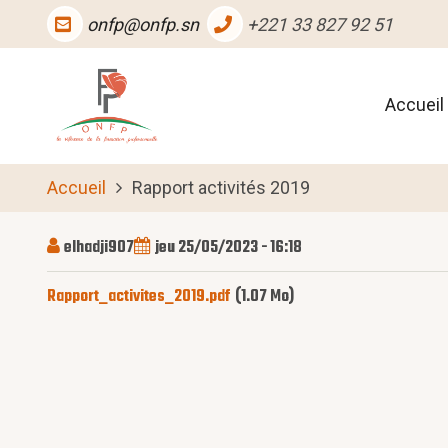
Aller
onfp@onfp.sn
+221 33 827 92 51
au
contenu
Main
principal
Accueil
naviga
Accueil
Rapport activités 2019
elhadji907
jeu 25/05/2023 - 16:18
Rapport_activites_2019.pdf
(1.07 Mo)